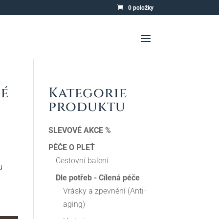
0 položky
ké
Kategorie
produktu
SLEVOVÉ AKCE %
PÉČE O PLEŤ
Cestovní balení
u
Dle potřeb - Cílená péče
Vrásky a zpevnění (Anti-
aging)