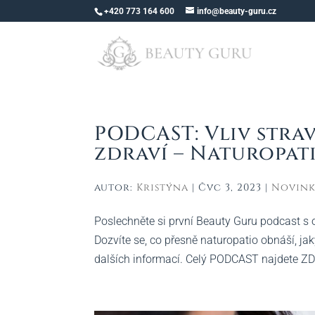
+420 773 164 600
info@beauty-guru.cz
PODCAST: Vliv strav
zdraví – Naturopat
autor:
Kristýna
|
Čvc 3, 2023
|
Novin
Poslechněte si první Beauty Guru podcast s o
Dozvíte se, co přesně naturopatio obnáší, ja
dalších informací. Celý PODCAST najdete ZDE