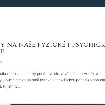
y na naše fyzické i psychic
ie
ky
dbornicí na holistický přístup ve stravování Irenou Hončlovou.
ký vliv má strava na naši fyzickou i psychickou pohodu a spoust
 Příjemný...