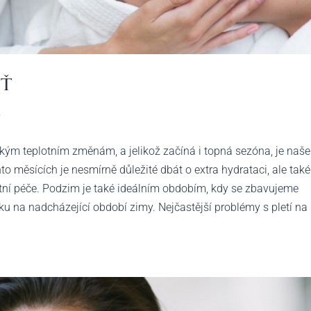
eť
y
ým teplotním změnám, a jelikož začíná i topná sezóna, je naše
o měsících je nesmírně důležité dbát o extra hydrataci, ale také
ní péče. Podzim je také ideálním obdobím, kdy se zbavujeme
 na nadcházející období zimy. Nejčastější problémy s pletí na