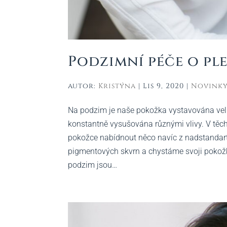
Podzimní péče o pl
autor:
Kristýna
|
Lis 9, 2020
|
Novink
Na podzim je naše pokožka vystavována velk
konstantně vysušována různými vlivy. V těcht
pokožce nabídnout něco navíc z nadstandart
pigmentových skvrn a chystáme svoji pokožku
podzim jsou…