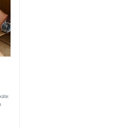
káte:
u.