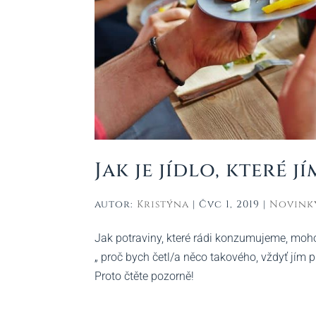
Jak je jídlo, které 
autor:
Kristýna
|
Čvc 1, 2019
|
Novink
Jak potraviny, které rádi konzumujeme, mohou
„ proč bych četl/a něco takového, vždyť jím p
Proto čtěte pozorně!