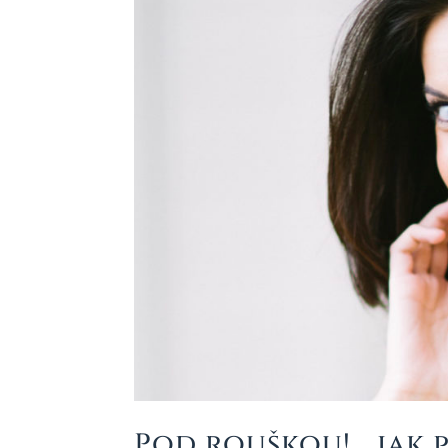
Pod rouškou! …jak 