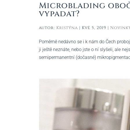
Microblading obočí 
vypadat?
autor:
Kristýna
|
Kvě 5, 2019
|
Novink
Poměrně nedávno se i k nám do Čech probojov
ji ještě neznáte, nebo jste o ní slyšeli, ale ne
semipermanentní (dočasné) mikropigmentace