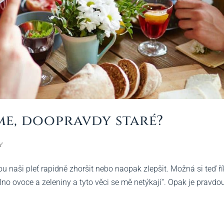
jíme, doopravdy staré?
y
 naši pleť rapidně zhoršit nebo naopak zlepšit. Možná si teď ří
lno ovoce a zeleniny a tyto věci se mě netýkají“. Opak je pravdo