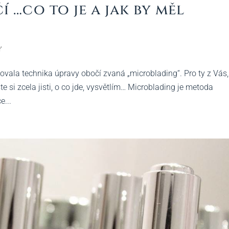
…co to je a jak by měl
y
ala technika úpravy obočí zvaná „microblading“. Pro ty z Vás, 
jste si zcela jisti, o co jde, vysvětlím… Microblading je metoda
...