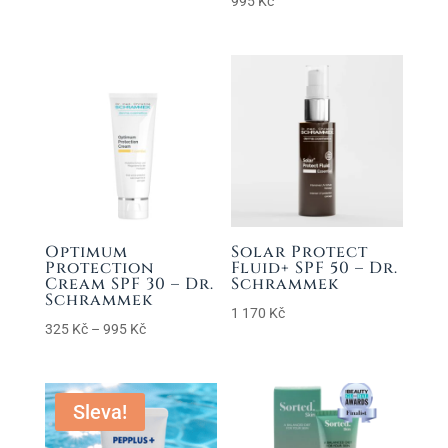
995
Kč
cen:
580 Kč
až
1
345 Kč
Optimum
Solar Protect
Protection
Fluid+ SPF 50 – Dr.
Cream SPF 30 – Dr.
Schrammek
Schrammek
1 170
Kč
Rozpětí
325
Kč
–
995
Kč
cen:
325 Kč
až
Sleva!
995 Kč