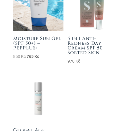
Moisture Sun Gel
5 in 1 Anti-
(SPF 50+) –
Redness Day
PEPPLUS+
Cream SPF 50 –
Sorted Skin
Původní
Aktuální
850
Kč
765
Kč
970
Kč
cena
cena
byla:
je:
850 Kč.
765 Kč.
Global Age