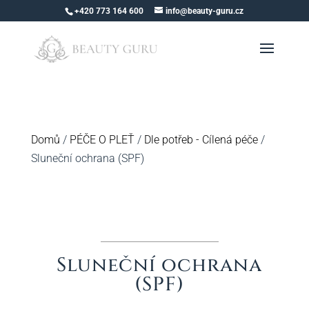
+420 773 164 600
info@beauty-guru.cz
Domů
/
PÉČE O PLEŤ
/
Dle potřeb - Cílená péče
/
Sluneční ochrana (SPF)
Sluneční ochrana
(SPF)