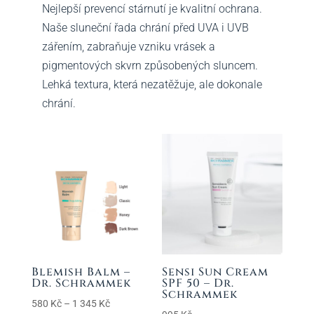
Nejlepší prevencí stárnutí je kvalitní ochrana.
Naše sluneční řada chrání před UVA i UVB
zářením, zabraňuje vzniku vrásek a
pigmentových skvrn způsobených sluncem.
Lehká textura, která nezatěžuje, ale dokonale
chrání.
Blemish Balm –
Sensi Sun Cream
Dr. Schrammek
SPF 50 – Dr.
Schrammek
Rozpětí
580
Kč
–
1 345
Kč