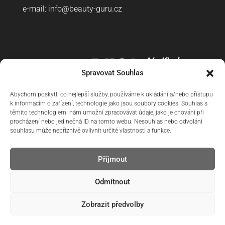
e-mail:
info@beauty-guru.cz
Spravovat Souhlas
Abychom poskytli co nejlepší služby, používáme k ukládání a/nebo přístupu
k informacím o zařízení, technologie jako jsou soubory cookies. Souhlas s
těmito technologiemi nám umožní zpracovávat údaje, jako je chování při
procházení nebo jedinečná ID na tomto webu. Nesouhlas nebo odvolání
souhlasu může nepříznivě ovlivnit určité vlastnosti a funkce.
Příjmout
Doprava
Reklamační řád
Obchodní podmínky
Odmítnout
Ochrana osobních údajů
Zásady cookies (EU)
Zobrazit předvolby
© 2026 Beauty Guru – Luxusní kosmetický salón s