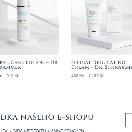
bal Care Lotion – Dr.
Special Regulating
hrammek
Cream – Dr. Schramm
Rozpětí
Rozpětí
č
–
910
Kč
435
Kč
–
1 135
Kč
cen:
cen:
290 Kč
435 Kč
až
až
910 Kč
1
135 Kč
ídka našeho e-shopu
MEK, LINDA MEREDITH a ANNE SEMONIN.