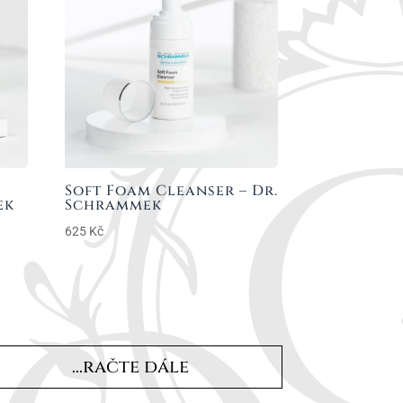
Soft Foam Cleanser – Dr.
ek
Schrammek
625
Kč
...račte dále