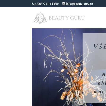
+420 773 164 600
info@beauty-guru.cz
Vš
N
oh
moh