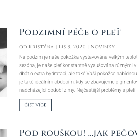
Podzimní péče o pleť
od
Kristýna
|
Lis 9, 2020
|
Novinky
Na podzim je naše pokožka vystavována velkým teplot
sezóna, je naše pleť konstantně vysušována různými vli
dbát o extra hydrataci, ale také Vaši pokožce nabídno
je také ideálním obdobím, kdy se zbavujeme pigmento
nadcházející období zimy. Nejčastější problémy s plet
číst více
Pod rouškou! …jak pečov