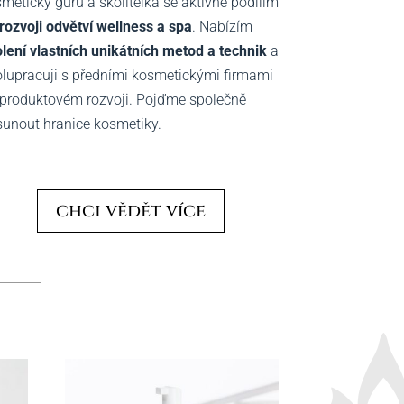
metický guru a školitelka se aktivně podílím
rozvoji odvětví wellness a spa
. Nabízím
lení vlastních unikátních metod a technik
a
lupracuji s předními kosmetickými firmami
produktovém rozvoji. Pojďme společně
unout hranice kosmetiky.
chci vědět více