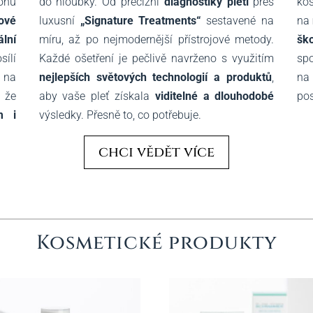
do hloubky. Od precizní
diagnostiky pleti
přes
kos
onu
luxusní
„Signature Treatments“
sestavené na
na
ové
míru, až po nejmodernější přístrojové metody.
ško
lní
Každé ošetření je pečlivě navrženo s využitím
spo
ílí
nejlepších světových technologií a produktů
,
na 
 na
aby vaše pleť získala
viditelné a dlouhodobé
pos
, že
výsledky. Přesně to, co potřebuje.
m i
chci vědět více
Kosmetické produkty