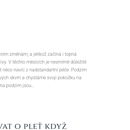
ním změnám, a jelikož začíná i topná
vy. V těchto měsících je nesmírně důležité
ut něco navíc z nadstandartní péče. Podzim
vých skvrn a chystáme svoji pokožku na
í na podzim jsou…
at o pleť když