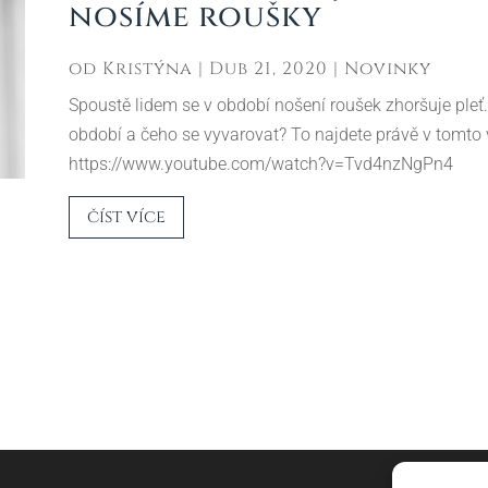
nosíme roušky
od
Kristýna
|
Dub 21, 2020
|
Novinky
Spoustě lidem se v období nošení roušek zhoršuje pleť.
období a čeho se vyvarovat? To najdete právě v tomto 
https://www.youtube.com/watch?v=Tvd4nzNgPn4
číst více