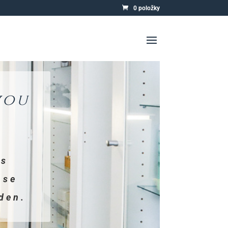
0 položky
vou
 s
 se
den.