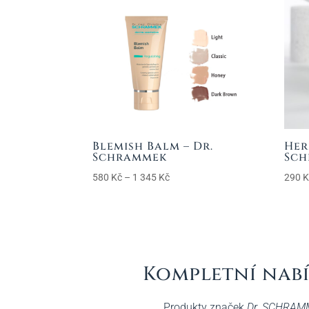
Blemish Balm – Dr.
Her
Schrammek
Sc
Rozpětí
580
Kč
–
1 345
Kč
290
K
cen:
580 Kč
až
1
345 Kč
Kompletní nab
Produkty značek
Dr. SCHRAM