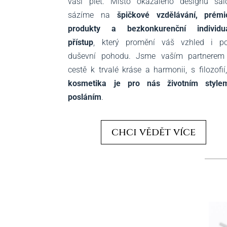
vaši pleť. Místo okázalého designu sal
sázíme na
špičkové vzdělávání, prémi
produkty a bezkonkurenční individuá
přístup
, který promění váš vzhled i pos
duševní pohodu. Jsme vaším partnerem
cestě k trvalé kráse a harmonii, s filozofií
kosmetika je pro nás životním style
posláním
.
chci vědět více