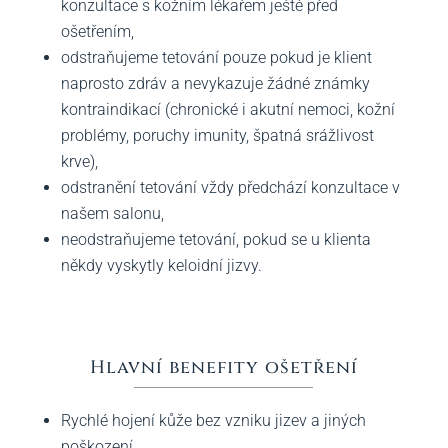
konzultace s kožním lékařem ještě před
ošetřením,
odstraňujeme tetování pouze pokud je klient
naprosto zdráv a nevykazuje žádné známky
kontraindikací (chronické i akutní nemoci, kožní
problémy, poruchy imunity, špatná srážlivost
krve),
odstranění tetování vždy předchází konzultace v
našem salonu,
neodstraňujeme tetování, pokud se u klienta
někdy vyskytly keloidní jizvy.
Hlavní benefity ošetření
Rychlé hojení kůže bez vzniku jizev a jiných
poškození,