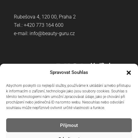
Rubešova 4, 120 00, Praha 2
Tel.: +420
773 164 600
e-mail:
info@beauty-guru.cz
Spravovat Souhlas
Abychom poskytli co nejlepší služby, používáme k ukládání a/nebo přístupu
k informacím o zařízení, technologie jako jsou soubory cookies. Souhlas s
těmito technologiemi nám umožní zpracovávat údaje, jako je chování při
procházení nebo jedinečná ID na tomto webu. Nesouhlas nebo odvolání
souhlasu může nepříznivě ovlivnit určité vlastnosti a funkce.
Příjmout
Doprava
Reklamační řád
Obchodní podmínky