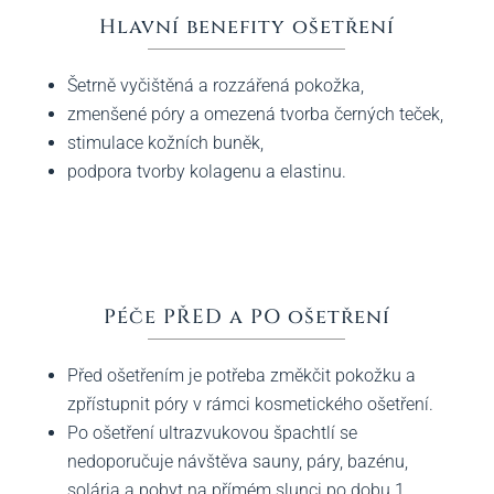
Hlavní benefity ošetření
Šetrně vyčištěná a rozzářená pokožka,
zmenšené póry a omezená tvorba černých teček,
stimulace kožních buněk,
podpora tvorby kolagenu a elastinu.
Péče PŘED a PO ošetření
Před ošetřením je potřeba změkčit pokožku a
zpřístupnit póry v rámci kosmetického ošetření.
Po ošetření ultrazvukovou špachtlí se
nedoporučuje návštěva sauny, páry, bazénu,
solária a pobyt na přímém slunci po dobu 1