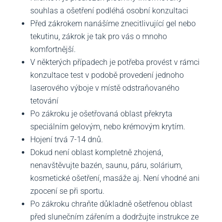
souhlas a ošetření podléhá osobní konzultaci
Před zákrokem nanášíme znecitlivující gel nebo
tekutinu, zákrok je tak pro vás o mnoho
komfortnější.
V některých případech je potřeba provést v rámci
konzultace test v podobě provedení jednoho
laserového výboje v místě odstraňovaného
tetování
Po zákroku je ošetřovaná oblast překryta
speciálním gelovým, nebo krémovým krytím.
Hojení trvá 7-14 dnů.
Dokud není oblast kompletně zhojená,
nenavštěvujte bazén, saunu, páru, solárium,
kosmetické ošetření, masáže aj. Není vhodné ani
zpocení se při sportu.
Po zákroku chraňte důkladně ošetřenou oblast
před slunečním zářením a dodržujte instrukce ze