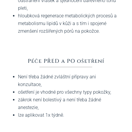
odstranění vrásek a sjednocení barevného tónu
pleti,
hloubková regenerace metabolických procesů a
metabolismu lipidů v kůži a s tím i spojené
zmenšení rozšířených pórů na pokožce.
Péče PŘED a PO ošetření
Není třeba žádné zvláštní přípravy ani
konzultace,
ošetření je vhodné pro všechny typy pokožky,
zákrok není bolestivý a není třeba žádné
anestezie,
lze aplikovat 1x týdně.