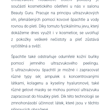
součástí kosmetického ošetření u nás v salonu
Beauty Guru. Pracuje na principu ultrazvukových
vln, přenášených pomocí kovové špachtle a vody
rovnou do pleti. Díky tomuto fyzikálnímu jevu, který
dokážeme dnes využít i v kosmetice, se uvolňují
z pokožky veškeré nečistoty a pleť zůstává
vyčištěná a svěží.
Špachtle také odstraňuje odumřelé kožní buňky
pomocí jemného ultrazvukového peelingu.
S ultrazvukovou špachtlí je možné i zapracovat
různé typy sér, ampulek s koncentrovanými
látkami, kolagenu a kyseliny hyaluronové, také
různé gelové masky se mohou pomocí ultrazvuku
zapracovat do hloubky pleti. Dík této technologii se
zmnohonásobí účinnost látek, které jsou v těchto
přípravcích obsažené.