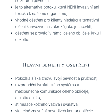
se ztrátou pevnosti,
je to alternativa botoxu, která NENÍ invazivní ani
toxická k našemu organismu,
vhodné ošetření pro klienty hledající alternativní
řešení k invazivních zákroků jako je face-lift,
ošetření se provádí v rámci celého obličeje, krku i
dekoltu.
Hlavní benefity ošetření
Pokožka získá znovu svojí pevnost a pružnost,
rozproudění lymfatického systému a
mezibuněčné komunikace celého obličeje,
dekoltu a krku,
stimulace kožního vaziva i svalstva,
viditelné zpevnění povadlých kontur obličeje.