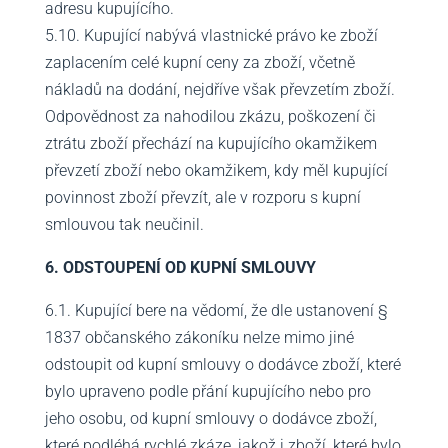
adresu kupujícího.
5.10. Kupující nabývá vlastnické právo ke zboží
zaplacením celé kupní ceny za zboží, včetně
nákladů na dodání, nejdříve však převzetím zboží.
Odpovědnost za nahodilou zkázu, poškození či
ztrátu zboží přechází na kupujícího okamžikem
převzetí zboží nebo okamžikem, kdy měl kupující
povinnost zboží převzít, ale v rozporu s kupní
smlouvou tak neučinil.
6. ODSTOUPENÍ OD KUPNÍ SMLOUVY
6.1. Kupující bere na vědomí, že dle ustanovení §
1837 občanského zákoníku nelze mimo jiné
odstoupit od kupní smlouvy o dodávce zboží, které
bylo upraveno podle přání kupujícího nebo pro
jeho osobu, od kupní smlouvy o dodávce zboží,
které podléhá rychlé zkáze, jakož i zboží, které bylo