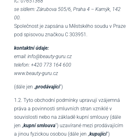
IČ: 07651368
se sídlem: Zárubova 505/6, Praha 4 – Kamýk, 142
00.
Společnost je zapsána u Městského soudu v Praze
pod spisovou značkou C 303951.
kontaktní údaje:
email: info@beauty-guru.cz
telefon: +420 773 164 600
www.beauty-guru.cz
(dále jen „
prodávající
“)
1.2. Tyto obchodní podmínky upravují vzájemná
práva a povinnosti smluvních stran vzniklé v
souvislosti nebo na základě kupní smlouvy (dále
jen „
kupní smlouva
“) uzavírané mezi prodávajícím
a jinou fyzickou osobou (dále jen „
kupující
“)