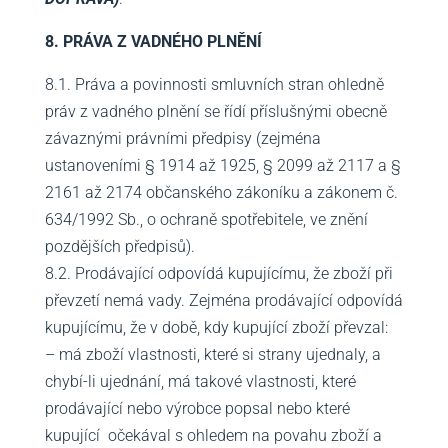
8. PRÁVA Z VADNÉHO PLNĚNÍ
8.1. Práva a povinnosti smluvních stran ohledně
práv z vadného plnění se řídí příslušnými obecně
závaznými právními předpisy (zejména
ustanoveními § 1914 až 1925, § 2099 až 2117 a §
2161 až 2174 občanského zákoníku a zákonem č.
634/1992 Sb., o ochraně spotřebitele, ve znění
pozdějších předpisů).
8.2. Prodávající odpovídá kupujícímu, že zboží při
převzetí nemá vady. Zejména prodávající odpovídá
kupujícímu, že v době, kdy kupující zboží převzal:
– má zboží vlastnosti, které si strany ujednaly, a
chybí-li ujednání, má takové vlastnosti, které
prodávající nebo výrobce popsal nebo které
kupující očekával s ohledem na povahu zboží a