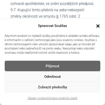
ochraně spotřebitele, ve znění pozdějších předpisů.
9.7. Kupující tímto přebírá na sebe nebezpečí
změny okolností ve smyslu § 1765 odst. 2
občanského zákoníku.
Spravovat Souhlas
10. OCHRANA OSOBNÍCH ÚDAJŮ
Abychom poskytli co nejlepší služby, používáme k ukládání a/nebo přístupu
k informacím o zařízení, technologie jako jsou soubory cookies. Souhlas s
10.1. Svou informační povinnost vůči kupujícímu
těmito technologiemi nám umožní zpracovávat údaje, jako je chování při
procházení nebo jedinečná ID na tomto webu. Nesouhlas nebo odvolání
ve smyslu čl. 13 Nařízení Evropského parlamentu
souhlasu může nepříznivě ovlivnit určité vlastnosti a funkce.
a Rady 2016/679 o ochraně fyzických osob v
souvislosti se zpracováním osobních údajů a o
Příjmout
volném pohybu těchto údajů a o zrušení směrnice
95/46/ES (obecné nařízení o ochraně osobních
Odmítnout
údajů) (dále jen „nařízení GDPR“) související se
zpracováním osobních údajů kupujícího pro účely
Zobrazit předvolby
plnění kupní smlouvy, pro účely jednání o kupní
Zásady cookies
Ochrana osobních údajů
smlouvě a pro účely plnění veřejnoprávních