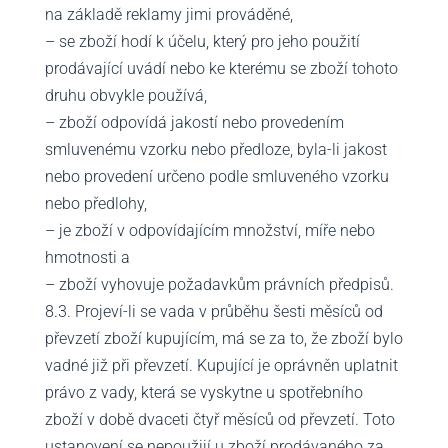
na základě reklamy jimi prováděné,
– se zboží hodí k účelu, který pro jeho použití
prodávající uvádí nebo ke kterému se zboží tohoto
druhu obvykle používá,
– zboží odpovídá jakostí nebo provedením
smluvenému vzorku nebo předloze, byla-li jakost
nebo provedení určeno podle smluveného vzorku
nebo předlohy,
– je zboží v odpovídajícím množství, míře nebo
hmotnosti a
– zboží vyhovuje požadavkům právních předpisů.
8.3. Projeví-li se vada v průběhu šesti měsíců od
převzetí zboží kupujícím, má se za to, že zboží bylo
vadné již při převzetí. Kupující je oprávněn uplatnit
právo z vady, která se vyskytne u spotřebního
zboží v době dvaceti čtyř měsíců od převzetí. Toto
ustanovení se nepoužijí u zboží prodávaného za