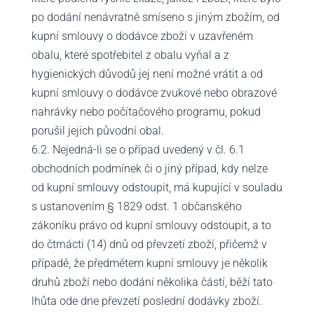
po dodání nenávratně smíseno s jiným zbožím, od
kupní smlouvy o dodávce zboží v uzavřeném
obalu, které spotřebitel z obalu vyňal a z
hygienických důvodů jej není možné vrátit a od
kupní smlouvy o dodávce zvukové nebo obrazové
nahrávky nebo počítačového programu, pokud
porušil jejich původní obal.
6.2. Nejedná-li se o případ uvedený v čl. 6.1
obchodních podmínek či o jiný případ, kdy nelze
od kupní smlouvy odstoupit, má kupující v souladu
s ustanovením § 1829 odst. 1 občanského
zákoníku právo od kupní smlouvy odstoupit, a to
do čtrnácti (14) dnů od převzetí zboží, přičemž v
případě, že předmětem kupní smlouvy je několik
druhů zboží nebo dodání několika částí, běží tato
lhůta ode dne převzetí poslední dodávky zboží.