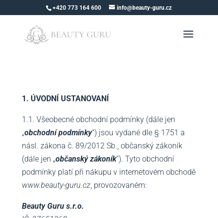
+420 773 164 600
info@beauty-guru.cz
1.
ÚVODNÍ USTANOVANÍ
1.1. Všeobecné obchodní podmínky (dále jen
„
obchodní podmínky
“) jsou vydané dle § 1751 a
násl. zákona č. 89/2012 Sb., občanský zákoník
(dále jen „
občanský zákoník
“). Tyto obchodní
podmínky platí při nákupu v internetovém obchodě
www.beauty-guru.cz
, provozovaném:
Beauty Guru s.r.o.