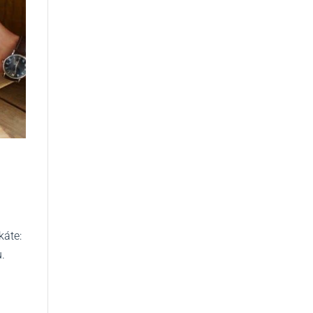
káte:
u.