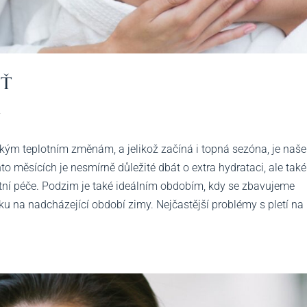
eť
y
ým teplotním změnám, a jelikož začíná i topná sezóna, je naše
o měsících je nesmírně důležité dbát o extra hydrataci, ale také
ní péče. Podzim je také ideálním obdobím, kdy se zbavujeme
 na nadcházející období zimy. Nejčastější problémy s pletí na