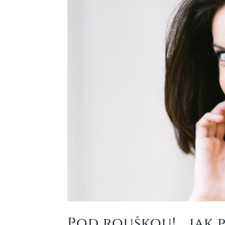
Pod rouškou! …jak 