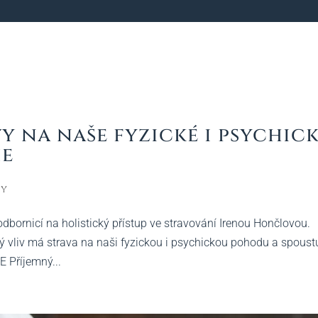
y na naše fyzické i psychic
ie
ky
dbornicí na holistický přístup ve stravování Irenou Hončlovou.
ký vliv má strava na naši fyzickou i psychickou pohodu a spoust
 Příjemný...