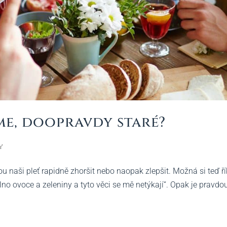
jíme, doopravdy staré?
y
 naši pleť rapidně zhoršit nebo naopak zlepšit. Možná si teď ří
lno ovoce a zeleniny a tyto věci se mě netýkají“. Opak je pravdo