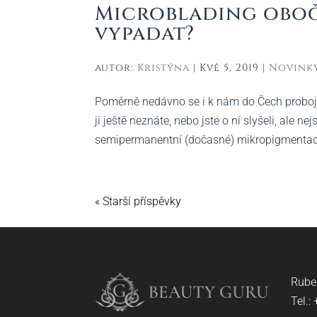
Microblading obočí 
vypadat?
autor:
Kristýna
|
Kvě 5, 2019
|
Novink
Poměrně nedávno se i k nám do Čech probojov
ji ještě neznáte, nebo jste o ní slyšeli, ale ne
semipermanentní (dočasné) mikropigmentace
« Starší příspěvky
Rube
Tel.: