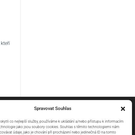
kteří
Spravovat Souhlas
ytli co nejlepší služby, používáme k ukládání a/nebo přístupu k informacím
technologie jako jsou soubory cookies. Souhlas s těmito technologiemi nám
ovávat údaje, jako je chování při procházení nebo jedinečná ID na tomto