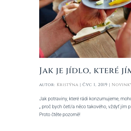
Jak je jídlo, které 
autor:
Kristýna
|
Čvc 1, 2019
|
Novink
Jak potraviny, které rádi konzumujeme, mohou
„ proč bych četl/a něco takového, vždyť jím p
Proto čtěte pozorně!