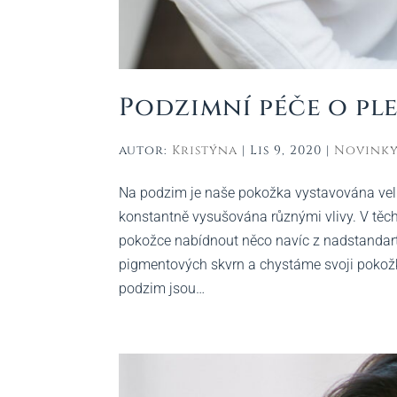
Podzimní péče o pl
autor:
Kristýna
|
Lis 9, 2020
|
Novink
Na podzim je naše pokožka vystavována velk
konstantně vysušována různými vlivy. V těcht
pokožce nabídnout něco navíc z nadstandart
pigmentových skvrn a chystáme svoji pokožku
podzim jsou…