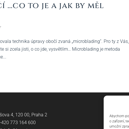
…co to je a jak by měl
y
ala technika úpravy obočí zvaná „microblading“. Pro ty z Vás, 
jste si zcela jisti, o co jde, vysvětlím… Microblading je metoda
...
šova 4, 120 00, Praha 2
Abychom posk
o zařízení, 
 +420
773 164 600
umožní zprac