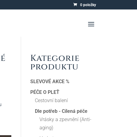
0 položky
ké
Kategorie
produktu
SLEVOVÉ AKCE %
PÉČE O PLEŤ
Cestovní balení
u
Dle potřeb - Cílená péče
Vrásky a zpevnění (Anti-
aging)