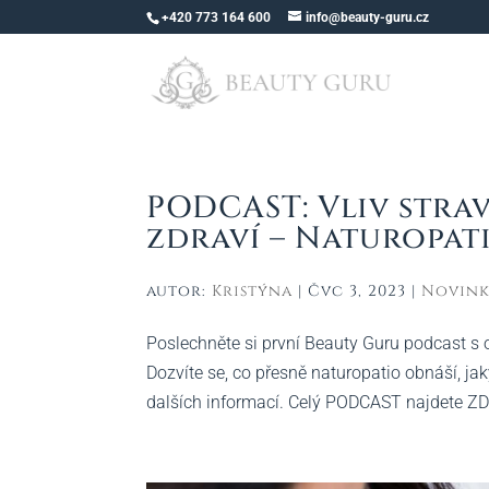
+420 773 164 600
info@beauty-guru.cz
PODCAST: Vliv strav
zdraví – Naturopat
autor:
Kristýna
|
Čvc 3, 2023
|
Novin
Poslechněte si první Beauty Guru podcast s o
Dozvíte se, co přesně naturopatio obnáší, ja
dalších informací. Celý PODCAST najdete ZDE