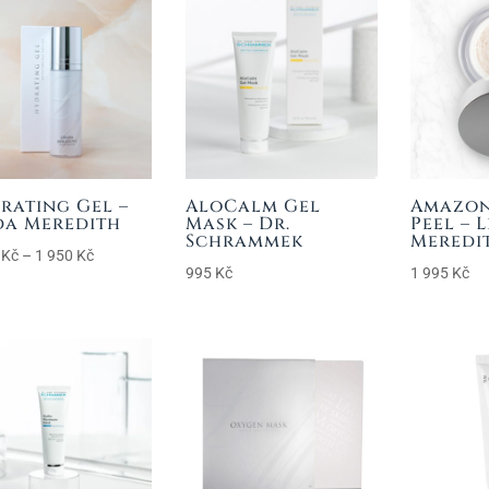
rating Gel –
AloCalm Gel
Amazon
da Meredith
Mask – Dr.
Peel – 
Schrammek
Meredi
Rozpětí
0
Kč
–
1 950
Kč
995
Kč
1 995
Kč
cen:
1
250 Kč
až
1
950 Kč