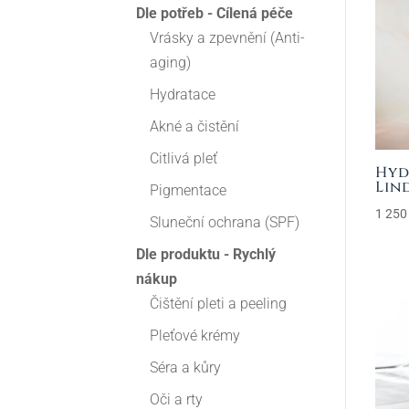
Dle potřeb - Cílená péče
Vrásky a zpevnění (Anti-
aging)
Hydratace
Akné a čistění
Citlivá pleť
Hyd
Lin
Pigmentace
1 25
Sluneční ochrana (SPF)
Dle produktu - Rychlý
nákup
Čištění pleti a peeling
Pleťové krémy
Séra a kůry
Oči a rty