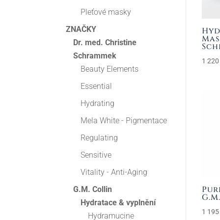
Pleťové masky
ZNAČKY
Hyd
Mas
Dr. med. Christine
Sch
Schrammek
1 22
Beauty Elements
Essential
Hydrating
Mela White - Pigmentace
Regulating
Sensitive
Vitality - Anti-Aging
Pur
G.M. Collin
G.M
Hydratace & vyplnění
1 19
Hydramucine