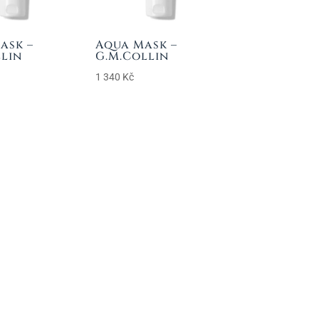
ask –
Aqua Mask –
llin
G.M.Collin
1 340
Kč