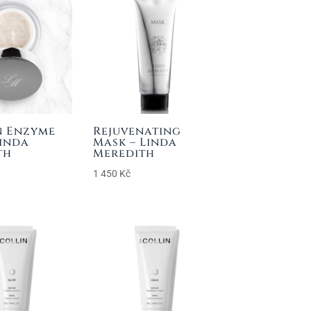
 Enzyme
Rejuvenating
Linda
Mask – Linda
th
Meredith
1 450
Kč