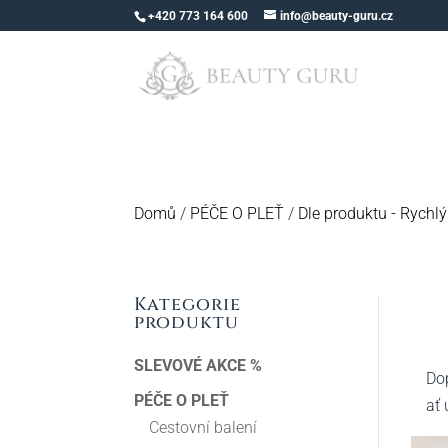
+420 773 164 600
info@beauty-guru.cz
Domů
/
PÉČE O PLEŤ
/
Dle produktu - Rychl
Kategorie
produktu
SLEVOVÉ AKCE %
Dop
PÉČE O PLEŤ
ať 
Cestovní balení