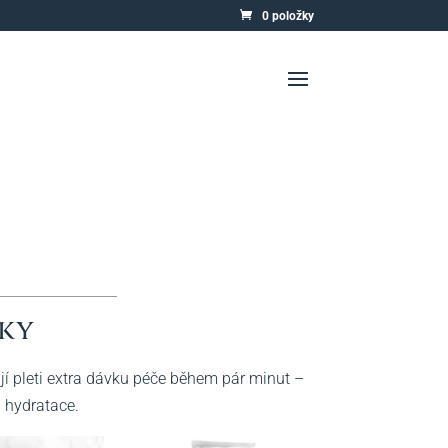
0 položky
sky
jí pleti extra dávku péče během pár minut –
i hydratace.