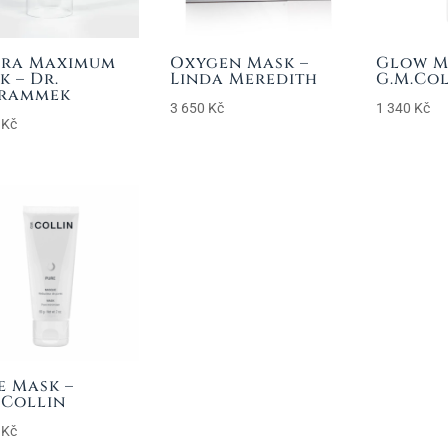
ra Maximum
Oxygen Mask –
Glow M
k – Dr.
Linda Meredith
G.M.Co
rammek
3 650
Kč
1 340
Kč
0
Kč
e Mask –
.Collin
5
Kč