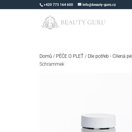
+420 773 164 600
info@beauty-guru.cz
Domů
/
PÉČE O PLEŤ
/
Dle potřeb - Cílená p
Schrammek