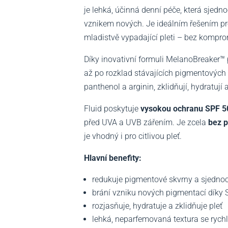
je lehká, účinná denní péče, která sjedn
vznikem nových. Je ideálním řešením pr
mladistvě vypadající pleti – bez kompr
Díky inovativní formuli MelanoBreaker™ 
až po rozklad stávajících pigmentových 
panthenol a arginin, zklidňují, hydratují 
Fluid poskytuje
vysokou ochranu SPF 5
před UVA a UVB zářením. Je zcela
bez p
je vhodný i pro citlivou pleť.
Hlavní benefity:
redukuje pigmentové skvrny a sjednocu
brání vzniku nových pigmentací díky 
rozjasňuje, hydratuje a zklidňuje pleť
lehká, neparfemovaná textura se rych