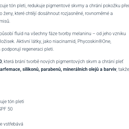
ocuje tón pleti, redukuje pigmentové skvrny a chrání pokožku pře
o ženy, které chtějí dosáhnout rozjasněné, rovnoměrné a
omisů.
působí fluid na všechny fáze tvorby melaninu – od jeho vzniku
ložisek. Aktivní látky, jako niacinamid, Phycoskin®One,
a podporují regeneraci pleti.
0
, která brání tvorbě nových pigmentových skvrn a chrání pleť
arfemace, silikonů, parabenů, minerálních olejů a barviv
, takž
je tón pleti
SPF 50
le vstřebává