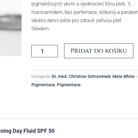
pigmentových skvrn a sjednocení tónu pleti. S
niacinamidem, bez parfemace, silikonů a parabe
Ideální denní péče pro zdravě zářivou pleť.
Skladem
Mela
Přidat do košíku
White
Brightening
Day
Kategorie:
Dr. med. Christine Schrammek
,
Mela White -
Fluid
Pigmentace
,
Pigmentace
SPF
50
-
Dr.
Schrammek
množství
ning Day Fluid SPF 50