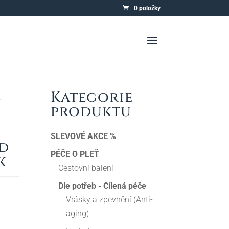
0 položky
Kategorie
.
produktu
SLEVOVÉ AKCE %
id
PÉČE O PLEŤ
k
Cestovní balení
Dle potřeb - Cílená péče
Vrásky a zpevnění (Anti-
aging)