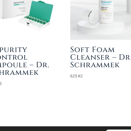
purity
Soft Foam
ontrol
Cleanser – Dr
poule – Dr.
Schrammek
chrammek
625
Kč
č