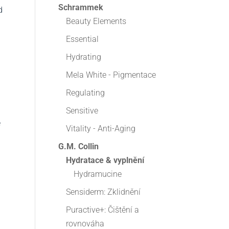
Schrammek
d
Beauty Elements
Essential
Hydrating
Mela White - Pigmentace
Regulating
Sensitive
e
Vitality - Anti-Aging
G.M. Collin
Hydratace & vyplnění
Hydramucine
Sensiderm: Zklidnění
Puractive+: Čištění a
rovnováha