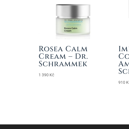
Rosea Calm
Im
Cream – Dr.
C
Schrammek
Am
S
1 390
Kč
910
K