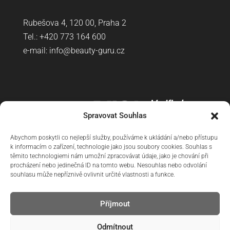
Rubešova 4, 120 00, Praha 2
Tel.: +420
773 164 600
e-mail:
info@beauty-guru.cz
Spravovat Souhlas
Abychom poskytli co nejlepší služby, používáme k ukládání a/nebo přístupu
k informacím o zařízení, technologie jako jsou soubory cookies. Souhlas s
těmito technologiemi nám umožní zpracovávat údaje, jako je chování při
procházení nebo jedinečná ID na tomto webu. Nesouhlas nebo odvolání
souhlasu může nepříznivě ovlivnit určité vlastnosti a funkce.
Příjmout
Doprava
Reklamační řád
Obchodní podmínky
Odmítnout