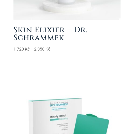
Skin Elixier – Dr.
Schrammek
Rozpětí
1 720
Kč
–
2 350
Kč
cen:
1
720 Kč
až
2
350 Kč