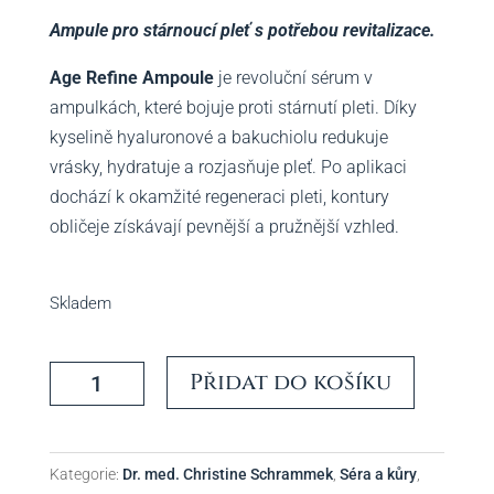
Ampule pro stárnoucí pleť s potřebou revitalizace.
Age Refine Ampoule
je revoluční sérum v
ampulkách, které bojuje proti stárnutí pleti. Díky
kyselině hyaluronové a bakuchiolu redukuje
vrásky, hydratuje a rozjasňuje pleť. Po aplikaci
dochází k okamžité regeneraci pleti, kontury
obličeje získávají pevnější a pružnější vzhled.
Skladem
Age
Přidat do košíku
Refine
Ampoule
-
Kategorie:
Dr. med. Christine Schrammek
,
Séra a kůry
,
Dr.