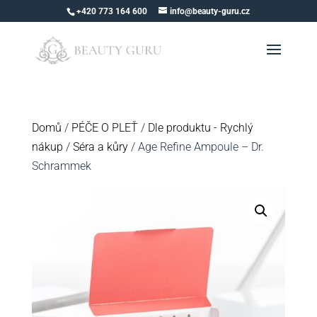
+420 773 164 600
info@beauty-guru.cz
Domů
/
PÉČE O PLEŤ
/
Dle produktu - Rychlý
nákup
/
Séra a kůry
/ Age Refine Ampoule – Dr.
Schrammek