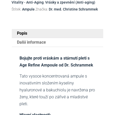
Vitality - Anti-Aging
,
Vrásky a zpevnění (Anti-aging)
Schrammek
Štítek:
Ampule
Značka:
Dr. med. Christine Schrammek
množství
Popis
Další informace
Bojujte proti vráskám a stárnutí pleti s
Age Refine Ampoule od Dr. Schrammek
Tato vysoce koncentrovaná ampule s
inovativním složením kyseliny
hyaluronové a bakuchiolu je navržena pro
ženy, které touží po zářivé a mladistvé
pleti.
Hlavní vlastnosti: