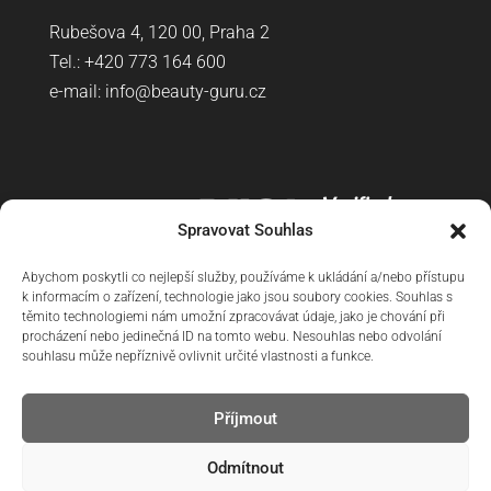
Rubešova 4, 120 00, Praha 2
Tel.: +420
773 164 600
e-mail:
info@beauty-guru.cz
Spravovat Souhlas
Abychom poskytli co nejlepší služby, používáme k ukládání a/nebo přístupu
k informacím o zařízení, technologie jako jsou soubory cookies. Souhlas s
těmito technologiemi nám umožní zpracovávat údaje, jako je chování při
procházení nebo jedinečná ID na tomto webu. Nesouhlas nebo odvolání
souhlasu může nepříznivě ovlivnit určité vlastnosti a funkce.
Příjmout
Doprava
Reklamační řád
Obchodní podmínky
Odmítnout
Ochrana osobních údajů
Zásady cookies (EU)