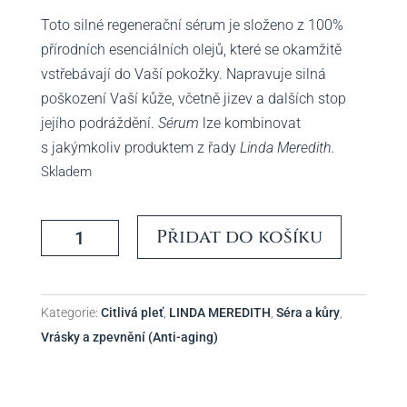
Toto silné regenerační sérum je složeno z 100%
přírodních esenciálních olejů, které se okamžitě
vstřebávají do Vaší pokožky. Napravuje silná
poškození Vaší kůže, včetně jizev a dalších stop
jejího podráždění.
Sérum
lze kombinovat
s jakýmkoliv produktem z řady
Linda Meredith.
Skladem
Vitamin
Přidat do košíku
Repair
Serum
-
Kategorie:
Citlivá pleť
,
LINDA MEREDITH
,
Séra a kůry
,
Linda
Vrásky a zpevnění (Anti-aging)
Meredith
množství