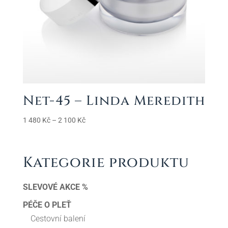
Net-45 – Linda Meredith
Rozpětí
1 480
Kč
–
2 100
Kč
cen:
1
480 Kč
Kategorie produktu
až
2
SLEVOVÉ AKCE %
100 Kč
PÉČE O PLEŤ
Cestovní balení