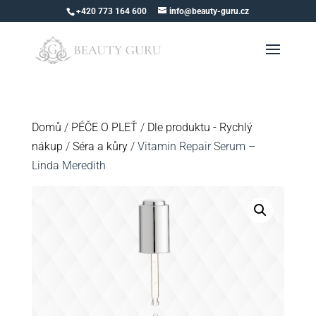
+420 773 164 600
info@beauty-guru.cz
Domů
/
PÉČE O PLEŤ
/
Dle produktu - Rychlý
nákup
/
Séra a kůry
/ Vitamin Repair Serum –
Linda Meredith