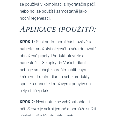
se používá v kombinaci s hydratační péčí,
nebo ho lze použít i samostatně jako
noční regeneraci.
Aplikace (použití):
KROK 1:
Stisknutím horní části uzávěru
naberte množství olejového séra do uvnitř
obsažené pipety. Produkt otevřete a
naneste 2 – 3 kapky do Vašich dlaní,
nebo je smíchejte s Vaším oblíbeným
krémem. Třením dlaní o sebe produkty
spojte a naneste krouživými pohyby na
celý obličej i krk…
KROK 2:
Není nutné se vyhýbat oblasti
očí.
Sérum
je velmi jemné a pomůže snížit
výskyt linií v těchto oblastech.