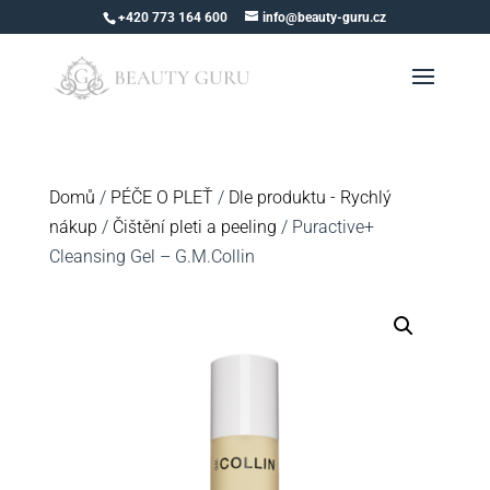
+420 773 164 600
info@beauty-guru.cz
Domů
/
PÉČE O PLEŤ
/
Dle produktu - Rychlý
nákup
/
Čištění pleti a peeling
/ Puractive+
Cleansing Gel – G.M.Collin