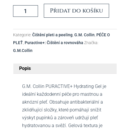
Puractive+
Přidat do košíku
Cleansing
Gel
-
Kategorie:
Čištění pleti a peeling
,
G.M. Collin
,
PÉČE O
G.M.Collin
PLEŤ
,
Puractive+: Čištění a rovnováha
Značka:
množství
G.M.Collin
Popis
G.M. Collin PURACTIVE+ Hydrating Gel je
ideální každodenní péče pro mastnou a
aknózní pleť. Obsahuje antibakteriální a
zklidňující složky, které pomáhají snížit
výskyt pupínků a zároveň udržují pleť
hydratovanou a svěží. Gelová textura je