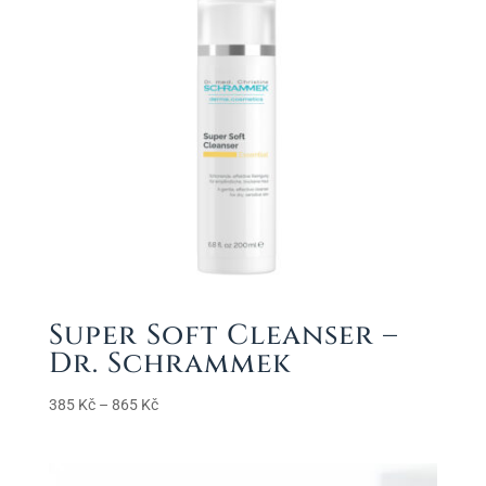
Super Soft Cleanser –
Dr. Schrammek
Rozpětí
385
Kč
–
865
Kč
cen:
385 Kč
až