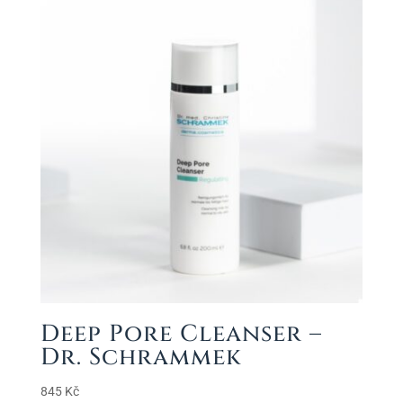
865 Kč
Deep Pore Cleanser –
Dr. Schrammek
845
Kč