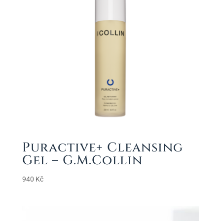
Puractive+ Cleansing
Gel – G.M.Collin
940
Kč