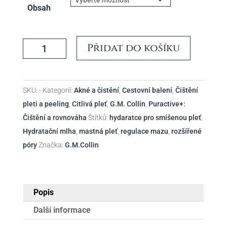
Obsah
Pureactive+
Přidat do košíku
Puryfing
Mist
-
SKU:
-
Kategorií:
Akné a čistění
,
Cestovní balení
,
Čištění
G.M.Collin
pleti a peeling
,
Citlivá pleť
,
G.M. Collin
,
Puractive+:
množství
Čištění a rovnováha
Štítků:
hydaratce pro smíšenou pleť
,
Hydratační mlha
,
mastná pleť
,
regulace mazu
,
rozšířené
póry
Značka:
G.M.Collin
Popis
Další informace