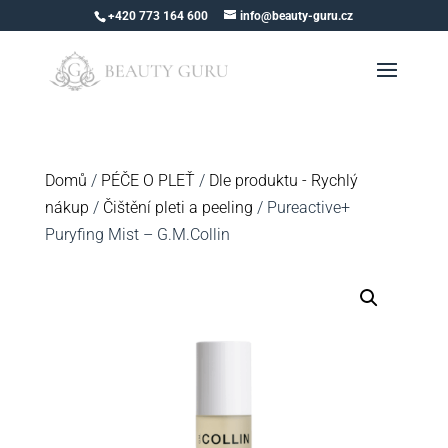
+420 773 164 600
info@beauty-guru.cz
Domů
/
PÉČE O PLEŤ
/
Dle produktu - Rychlý
nákup
/
Čištění pleti a peeling
/ Pureactive+
Puryfing Mist – G.M.Collin