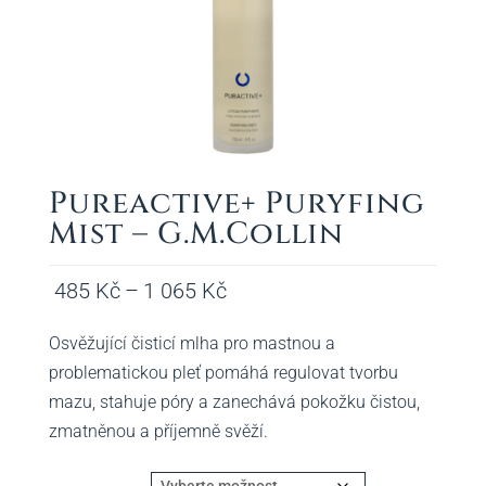
Pureactive+ Puryfing
Mist – G.M.Collin
Rozpětí
485
Kč
–
1 065
Kč
cen:
Osvěžující čisticí mlha pro mastnou a
485 Kč
problematickou pleť pomáhá regulovat tvorbu
až
mazu, stahuje póry a zanechává pokožku čistou,
1
zmatněnou a příjemně svěží.
065 Kč