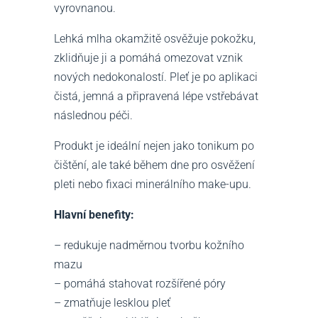
vyrovnanou.
Lehká mlha okamžitě osvěžuje pokožku,
zklidňuje ji a pomáhá omezovat vznik
nových nedokonalostí. Pleť je po aplikaci
čistá, jemná a připravená lépe vstřebávat
následnou péči.
Produkt je ideální nejen jako tonikum po
čištění, ale také během dne pro osvěžení
pleti nebo fixaci minerálního make-upu.
Hlavní benefity:
– redukuje nadměrnou tvorbu kožního
mazu
– pomáhá stahovat rozšířené póry
– zmatňuje lesklou pleť