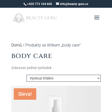
+420 773 164 600
info@beauty-guru.cz
Domů
/ Produkty se štítkem „body care“
body care
Zobrazen jediný výsledek
Sleva!