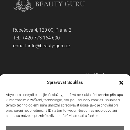
Rubešova 4, 120 00, Praha 2
Tel.: +420
773 164 600
e-mail:
info@beauty-guru.cz
Spravovat Souhlas
Abychom poskytli co nejlepší služby, používáme k ukládání a/nebo přístupu
k informacím o zařízení, technologie jako jsou soubory cookies. Souhlas s
těmito technologiemi nám umožní zpracovávat údaje, jako je chování při
procházení nebo jedinečná ID na tomto webu. Nesouhlas nebo odvolání
souhlasu může nepříznivě ovlivnit určité vlastnosti a funkce.